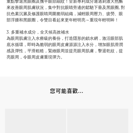
重點擊退黑眼圈及撫平眼部細紋！全新專利成分通過刺激天然酶
,
來改善眼周肌膚狀況，集中對抗眼睛旁邊的鬆馳下垂及黑眼圈
對
抗色素沉澱及修護眼睛周圍脆弱組織，減輕眼周壓力、疲勞、眼
部浮腫和黑眼圈，令雙目看起來更年輕明亮～重現年輕明眸！
3.
多重補水成分，全天候高效補水
為眼周肌膚注入水療級的養份，打造隱形的鎖水網，激活眼部肌
底水循環，即時為脆弱的眼周皮膚源源注入水分，增加眼肌滑潤
感及彈性，平滑粗糙，緊緻眼周並提亮眼周肌膚，擊退乾紋，提
亮眼周，令眼周皮膚重現彈力。
您可能喜歡...