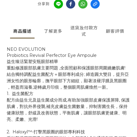
分享到
送貨及付款方
商品描述
了解更多
顧客評價
式
NEO EVOLUTION
Probiotics Revival Perfector Eye Ampoule
益生臻活緊塑安瓶眼部精華
,
!
重點修護眼部肌膚主要問題
全面照顧和保護眼部周圍嬌嫩肌膚
;
結合獨特調配益生菌配方＋眼部專利成分
締造圓大雙目，提升亞
洲女性的眼形輪廓，撫平眼部下方細紋
，顯著淡褪浮腫及黑眼圈
,
，輕盈而滋養
逆轉歲月印痕，整個眼周肌膚煥然一新。
1.
益生菌配方
,
,
配方由益生元及益生菌成分而成
有助加強眼部皮膚保護屏障
保護
,
肌膚，對抗外界侵襲
補充皮膚益生菌數量，抑制害菌生長，保持
健康狀態，舒緩及改善狀態，平衡肌膚，讓眼部肌膚更健康、明
!
亮、柔嫩、光滑
2. Haloxyl™️-
打擊黑眼圈的眼部專利科技