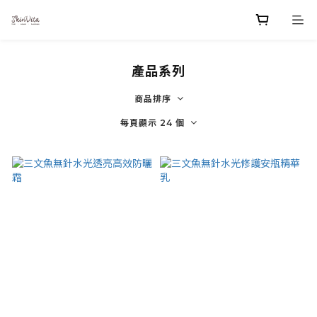
產品系列
商品排序
每頁顯示 24 個