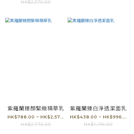
HK$2,376.00
紫羅蘭臻顏緊緻精華乳
紫羅蘭臻白淨透潔面乳
HK$788.00 ~ HK$2,576.00
HK$438.00 ~ HK$996.00
HK$2,776.00
HK$1,196.00