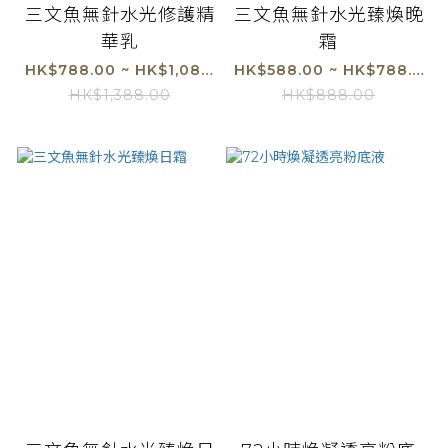
三文魚無針水光修護精
三文魚無針水光臻煥晚
華乳
霜
HK$788.00 ~ HK$1,088.00
HK$588.00 ~ HK$788.00
HK$1,388.00
HK$888.00