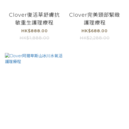
Clover復活草舒膚抗
Clover完美頸部緊緻
敏重生護理療程
護理療程
HK$888.00
HK$688.00
HK$1,888.00
HK$2,288.00