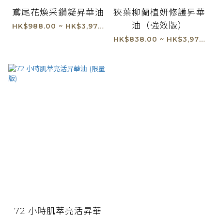
鳶尾花煥采鑽凝昇華油
狹葉柳蘭植妍修護昇華
油（強效版）
HK$988.00 ~ HK$3,970.00
HK$838.00 ~ HK$3,970.00
72 小時肌萃亮活昇華