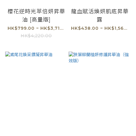
櫻花逆時光萃倍妍昇華
龍血賦活煥妍肌底昇華
油 [高量版]
露
HK$799.00 ~ HK$3,718.00
HK$438.00 ~ HK$1,564.00
HK$4,220.00