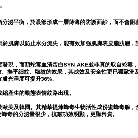
。
將多余的皮脂分泌平衡，於眼部形成一層薄薄的防護面紗，而不
水分並鎖於肌膚以防止水分流失，能有效加強肌膚表皮脂肪
廠首度發現，而類蛇毒血清蛋白SYN-AKE並非真的取自
致、撫平細紋、皺紋的效果，其成效及安全性更已獲歐洲
皮膚光澤度可提升36%。
過度收縮產生的動態表情紋路出現。
直盛行於歐美及韓國。其精華提煉蜂毒生物活性成份蜜蜂毒腺
於蜂毒的分泌量很少，抗皺功效明顯，更顯矜貴。