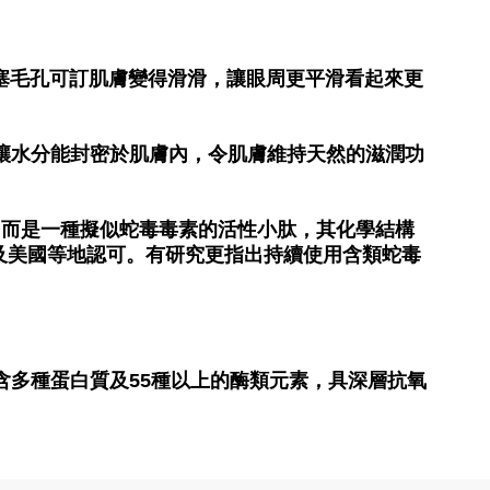
會阻塞毛孔可訂肌膚變得滑滑，讓眼周更平滑看起來更
層，讓水分能封密於肌膚內，令肌膚維持天然的滋潤功
蛇毒，而是一種擬似蛇毒毒素的活性小肽，其化學結構
及美國等地認可。有研究更指出持續使用含類蛇毒
，含多種蛋白質及55種以上的酶類元素，具深層抗氧