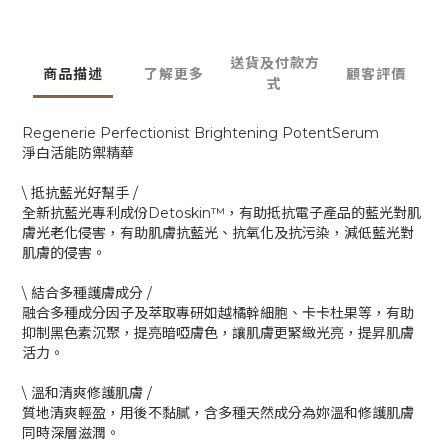
送貨及付款方
商品描述
了解更多
顧客評價
式
Regenerie Perfectionist Brightening PotentSerum
淨白活能防禦精華
\ 抵抗藍光好幫手 /
全新抗藍光專利成份Detoskin™️，有助抵抗電子產品的藍光對肌
膚光老化侵害，有助肌膚抗藍光、抗氧化及抗污染，減低藍光對
肌膚的侵害。
\ 結合多種護膚成分 /
融合多種成分因子及萃取專研如越橘幹細胞、卡卡杜果等，有助
抑制黑色素沉聚，提亮暗啞膚色，讓肌膚更緊緻光亮，提昇肌膚
活力。
\ 溫和清爽修護肌膚 /
質地清爽輕盈，用後不黏膩，含多種天然成分為妳溫和修護肌膚
同時深層滋潤。