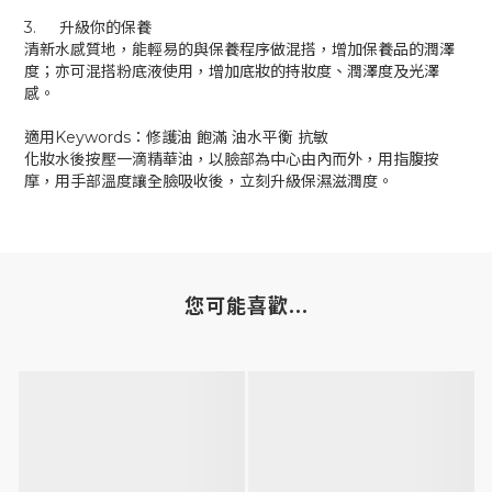
3.
升級你的保養
清新水感質地，能輕易的與保養程序做混搭，增加保養品的潤澤
度；亦可混搭粉底液使用，增加底妝的持妝度、潤澤度及光澤
感。
適用Keywords：修護油 飽滿 油水平衡 抗敏
化妝水後按壓一滴精華油，以臉部為中心由內而外，用指腹按
摩，用手部溫度讓全臉吸收後，立刻升級保濕滋潤度。
您可能喜歡...