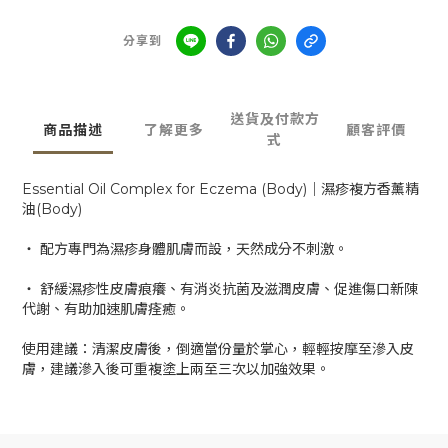
分享到
送貨及付款方
商品描述
了解更多
顧客評價
式
Essential Oil Complex for Eczema (Body)｜濕疹複方香薰精
油(Body)
‧ 配方專門為濕疹身體肌膚而設，天然成分不刺激。
‧ 舒緩濕疹性皮膚痕癢、有消炎抗菌及滋潤皮膚、促進傷口新陳
代謝、有助加速肌膚痊癒。
使用建議：清潔皮膚後，倒適當份量於掌心，輕輕按摩至滲入皮
膚，建議滲入後可重複塗上兩至三次以加強效果。