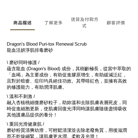
送貨及付款方
商品描述
了解更多
顧客評價
式
Dragon's Blood Puri-tox Renewal Scrub
龍血活妍淨肌排毒磨砂
\ 磨砂同時修護 /
蘊含龍血 (Dragon’s Blood) 成份，其樹齡極長，從當中萃取的
「血竭」為主要成份，有助促進膠原增生，有助緩減泛紅，
且對於暗瘡、痘印均具絕佳功效。其帶啡紅色，並擁有高效
的修護能力，有助潤澤肌膚。
\ 溫和不刺激 /
融入杏核桃細微磨砂粒子，助妳溫和去除肌膚表層死皮，同
時促進細胞更新，使肌膚回復光澤同時讓肌膚隨後盡情吸收
其他護膚品提供的養分！
\ 重回光滑健康肌 /
磨砂粉質清爽幼滑，可輕鬆清潔並去除老廢角質，用後滋潤
而不乾燥繃緊，讓肌膚更水潤、柔軟及光滑！