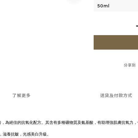
分享到
了解更多
送貨及付款方式
比橙約多百倍，為絕佳的抗氧化配方。其含有多種礦物質及氨基酸，有助增強肌膚抗氧力
強細胞活力，滋養抗皺，光感美白升級。