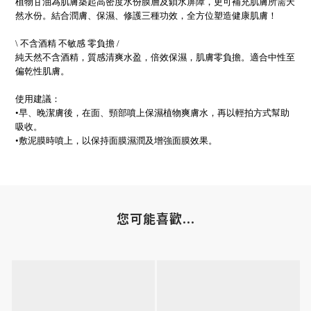
植物甘油為肌膚築起高密度水份膜層及鎖水屏障，更可補充肌膚所需天
然水份。結合潤膚、保濕、修護三種功效，全方位塑造健康肌膚！​
\ 不含酒精 不敏感 零負擔 /​
純天然不含酒精，質感清爽水盈，倍效保濕，肌膚零負擔。適合中性至
偏乾性肌膚。​
使用建議：​
•早、晚潔膚後，在面、頸部噴上保濕植物爽膚水，再以輕拍方式幫助
吸收。​
•敷泥膜時噴上，以保持面膜濕潤及增強面膜效果。
您可能喜歡...