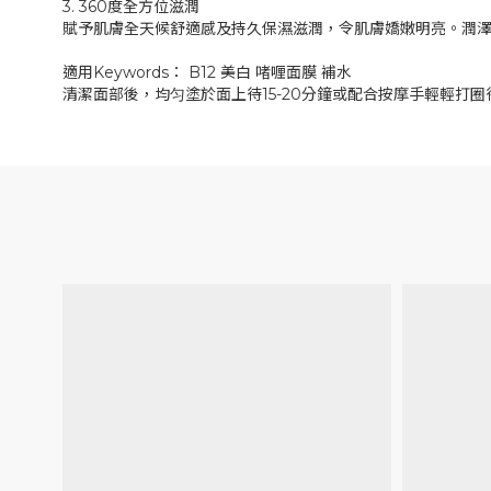
3. 360度全方位滋潤
賦予肌膚全天候舒適感及持久保濕滋潤，令肌膚嬌嫩明亮。潤
適用Keywords： B12 美白 啫喱面膜 補水
清潔面部後，均匀塗於面上待15-20分鐘或配合按摩手輕輕打