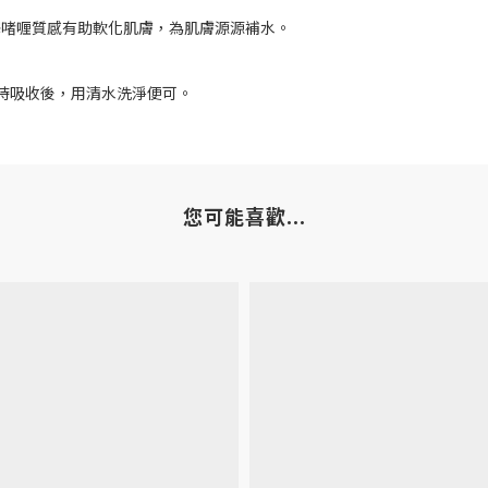
澤啫喱質感有助軟化肌膚，為肌膚源源補水。
圈待吸收後，用清水洗淨便可。
您可能喜歡...