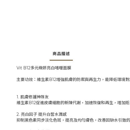
商品描述
Vit B12多元緻妍亮白啫喱面膜
主要功效：維生素B12增強肌膚的防禦與再生力，能降低環境
1. 肌膚修護神隊友
維生素B12促進皮膚細胞的新陳代謝，加速恢復和再生，增加
2. 亮白因子 提升白皙水潤感
抑制黑色素同步淡化色斑，提亮及均勻膚色，改善因缺水引致