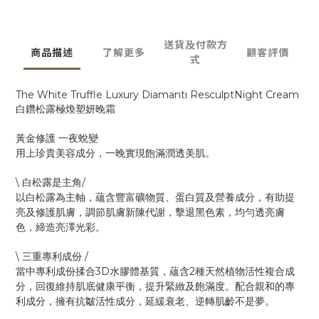
送貨及付款方
商品描述
了解更多
顧客評價
式
The White Truffle Luxury Diamanti ResculptNight Cream
白鑽松露極煥塑妍晚霜
黃金修護
一夜蛻變
用上珍貴美容成分，一晚實現飽滿潤透美肌。
\
/
白松露是主角
以白松露為主軸，蘊含豐富礦物質、蛋白質及營養成分，有助提
亮及修護肌膚，調節肌膚新陳代謝，擊退黑色素，均勻透亮膚
色，締造亮澤光彩。
\
/
三重專利成份
3D
2
當中專利成份揉合
水膠體基質，蘊含
種天然植物活性複合成
分，回復維持肌底健康平衡，提升緊緻及飽滿度。配合親和的專
利成分，擁有抗皺活性成分，延緩衰老、逆轉肌齡不是夢。