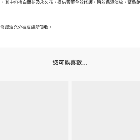
金油，其中包括白蘭花及永久花，提供奢華全效修護，瞬效保濕淡紋，緊緻
保修護油充分被皮膚所吸收。
您可能喜歡...