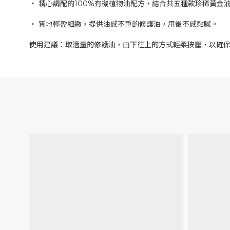
‧ 精心調配的100%有機植物油配方，結合共五種款珍稀黃
‧ 質地輕盈細緻，提供油感不重的修護油，用後不感黏膩。
使用建議：取適量的修護油，由下往上的方式輕柔按壓，以確