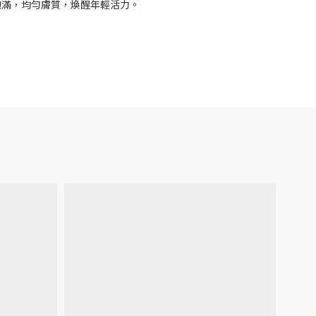
飽滿，均勻膚質，煥醒年輕活力。