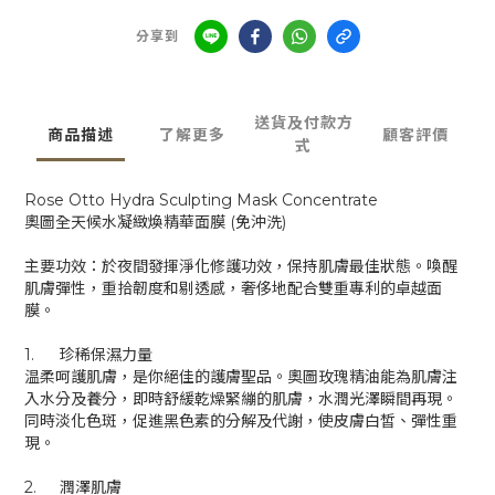
分享到
送貨及付款方
商品描述
了解更多
顧客評價
式
Rose Otto Hydra Sculpting Mask Concentrate
奧圖全天候水凝緻煥精華面膜 (免沖洗)
主要功效：於夜間發揮淨化修護功效，保持肌膚最佳狀態。喚醒
肌膚彈性，重拾韌度和剔透感，奢侈地配合雙重專利的卓越面
膜。
1.
珍稀保濕力量
温柔呵護肌膚，是你絕佳的護膚聖品。奧圖玫瑰精油能為肌膚注
入水分及養分，即時舒緩乾燥緊繃的肌膚，水潤光澤瞬間再現。
同時淡化色斑，促進黑色素的分解及代謝，使皮膚白皙、彈性重
現。
2.
潤澤肌膚