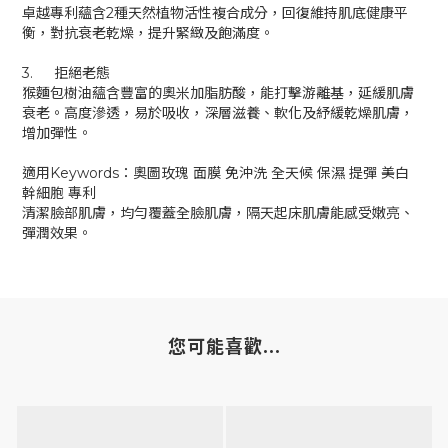
卓越專利蘊含2種天然植物活性複合成分，回復維持肌底健康平
衡，對抗衰老乾燥，提升緊緻及飽滿度。
3.
拒絕老態
猴麵包樹油蘊含豐富的奧米加脂肪酸，能打擊游離基，延緩肌膚
衰老。高度滲透，易於吸收，深層滋養、軟化及紓緩乾燥肌膚，
增加彈性。
適用Keywords：奧圖玫瑰 面膜 免沖洗 全天候 保濕 提彈 美白
幹細胞 專利
清潔臉部肌膚，均勻覆蓋全臉肌膚，隔天起床肌膚能感受嫩亮、
彈潤效果。
您可能喜歡...