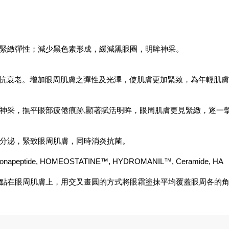
緊緻彈性；減少黑色素形成，緩減黑眼圈，明眸神采。
膠原蛋白對抗衰老。增加眼周肌膚之彈性及光澤，使肌膚更加緊致，為年輕肌
神采，撫平眼部疲倦痕跡,顯著賦活明眸，眼周肌膚更見緊緻，逐一
分泌，緊致眼周肌膚，同時消炎抗菌。
, Nonapeptide, HOMEOSTATINE™, HYDROMANIL™, Ceramide, HA
點在眼周肌膚上，用交叉畫圓的方式將眼霜塗抹平均覆蓋眼周各的