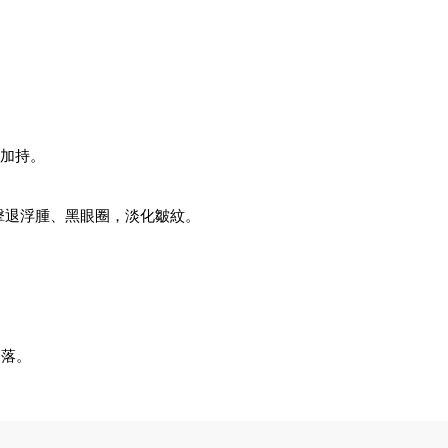
膚加持。
擊退浮腫、黑眼圈，淡化皺紋。
角落。