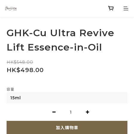
GHK-Cu Ultra Revive
Lift Essence-in-Oil
HK$548.00
HK$498.00
容量
加入購物車