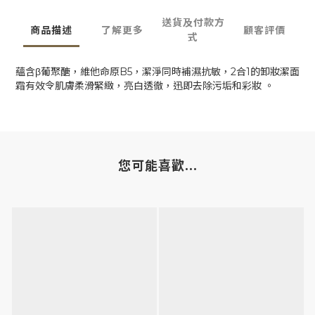
送貨及付款方
商品描述
了解更多
顧客評價
式
蘊含β葡聚醣，維他命原B5，潔淨同時補濕抗敏，2合1的卸妝潔面
霜有效令肌膚柔滑緊緻，亮白透徹，迅即去除污垢和彩妝 。
您可能喜歡...