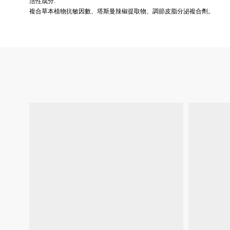
活性成分:
複合草本植物抗敏因數、塔斯曼辣椒提取物、調節皮脂分泌複合劑。