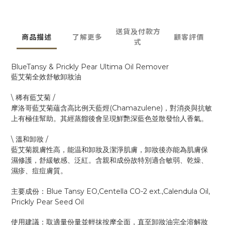
送貨及付款方
商品描述
了解更多
顧客評價
式
BlueTansy & Prickly Pear Ultima Oil Remover
藍艾菊全效舒敏卸妝油
\
/
稀有藍艾菊
(Chamazulene)
摩洛哥藍艾菊蘊含高比例天藍烴
，對消炎與抗敏
上有極佳幫助。其經蒸餾後會呈現鮮艷深藍色並散發怡人香氣。
\
/
溫和卸妝
藍艾菊親膚性高，能温和卸妝及潔淨肌膚，卸妝後亦能為肌膚保
濕修護，舒緩敏感、泛紅。含親和成份故特別適合敏弱、乾燥、
濕疹、痘痘膚質。
Blue Tansy EO,Centella CO-2 ext.,Calendula Oil,
主要成份：
Prickly Pear Seed Oil
使用建議：
取適量份量並輕抹按摩全面，直至卸妝油完全溶解妝