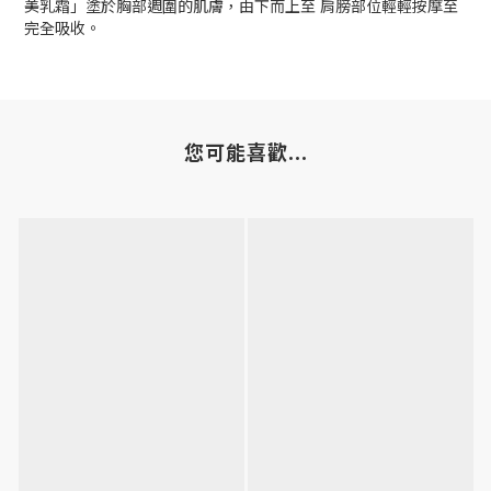
美乳霜」塗於胸部週圍的肌膚，由下而上至 肩膀部位輕輕按摩至
完全吸收。
您可能喜歡...