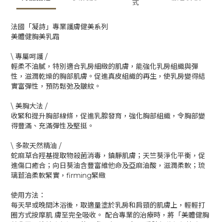
式
法國「凝詩」專業護膚健美系列
美體健胸美乳霜
\ 專屬呵護 /
輕柔不油膩，特別適合乳房細緻的肌膚，能強化乳房組織與彈
性，滋潤乾燥的胸部肌膚。促進真皮組織的再生，使乳房變得結
實富彈性，預防鬆弛及皺紋。
\ 美胸大法 /
收緊和提升胸部線條，促進乳腺發育，強化胸部組織，令胸部變
得豐滿、充滿彈性及堅挺。
\ 多款天然精油 /
蛇麻草合羥基提取物殺菌消毒，鎮靜肌膚；天竺葵淨化平衡，促
進傷口癒合；向日葵油含豐富維他命及亞麻油酸，滋潤柔軟；琉
璃苣油柔軟緊實，firming緊緻
使用方法：
每天早或晚間沐浴後，取適量塗於乳房和肩頸的肌膚上，輕輕打
圈方式按摩肌 膚至完全吸收。 配合專業的治療時，將「美體健胸