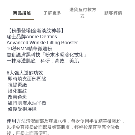
送貨及付款方
商品描述
了解更多
顧客評價
式
【粉墨登場|全新淡紋神器】
瑞士品牌Andre Dermes
Advanced Wrinkle Lifting Booster
10秒NMN精華微雕粉
首創護膚黑科技「粉末水凝溶化技術」
一抹滲透肌底．科研．高效．美肌
6大強大逆齡功效
即時填充面部凹陷
拉提緊緻
淡化皺紋
改善色斑
維持肌膚水油平衡
修復受損屏障
使用方法
清潔面部及爽膚水後，每次使用半支精華微雕粉，
以指尖直接塗於面部及頸部肌膚，輕輕按摩直至完全吸收
後，再塗上面霜便可。