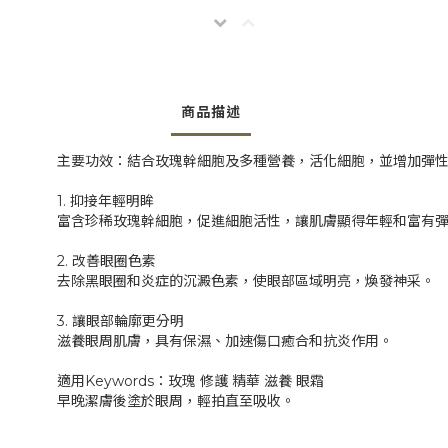
商品描述
主要功效：結合玫瑰幹細胞及多種營養，活化細胞，並增加彈
1. 抑接年輕明眸
富含珍稀玫瑰幹細胞，促進細胞活性，讓肌膚顯得年輕和富有
2. 改善眼圈色素
去除黑眼圈和炎症的沉澱色素，使眼部區域明亮，煥發神采。
3. 讓眼部輪廓更分明
滋養眼周肌膚，具有保濕、加速傷口癒合和抗炎作用。
適用Keywords：玫瑰 修護 精華 滋養 眼霜
早晚潔膚後塗於眼周，輕拍直至吸收。