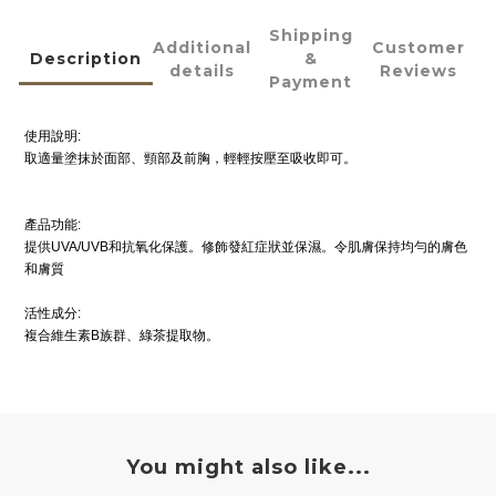
Shipping
Additional
Customer
Description
&
details
Reviews
Payment
使用說明:
取適量塗抹於面部、頸部及前胸，輕輕按壓至吸收即可。
產品功能:
提供UVA/UVB和抗氧化保護。修飾發紅症狀並保濕。令肌膚保持均勻的膚色
和膚質
活性成分:
複合維生素B族群、綠茶提取物。
You might also like...