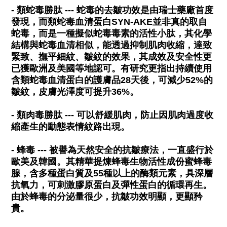
- 類蛇毒勝肽 --- 蛇毒的去皺功效是由瑞士藥廠首度
發現，而類蛇毒血清蛋白SYN-AKE並非真的取自
蛇毒，而是一種擬似蛇毒毒素的活性小肽，其化學
結構與蛇毒血清相似，能透過抑制肌肉收縮，達致
緊致、撫平細紋、皺紋的效果，其成效及安全性更
已獲歐洲及美國等地認可。有研究更指出持續使用
含類蛇毒血清蛋白的護膚品28天後，可減少52%的
皺紋，皮膚光澤度可提升36%。
- 類肉毒勝肽 --- 可以舒緩肌肉，防止因肌肉過度收
縮產生的動態表情紋路出現。
- 蜂毒 --- 被譽為天然安全的抗皺療法，一直盛行於
歐美及韓國。其精華提煉蜂毒生物活性成份蜜蜂毒
腺，含多種蛋白質及55種以上的酶類元素，具深層
抗氧力，可刺激膠原蛋白及彈性蛋白的循環再生。
由於蜂毒的分泌量很少，抗皺功效明顯，更顯矜
貴。