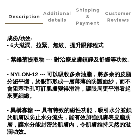
Shipping
Additional
Customer
Description
&
details
Reviews
Payment
成份/
功效
:
- 6大滋潤、拉緊、無紋、提升眼部程式
- 紫錐菊提取物 --- 對治療皮膚鎮靜及舒緩等功效。
- NYLON-12 --- 可以吸收多余油脂，將多余的皮脂
分泌平衡，於眼部形成一層薄薄的防護面紗，而不
會阻塞毛孔可訂肌膚變得滑滑，讓眼周更平滑看起
來更細緻。
- 異構寡糖 --- 具有特效的磁性功能，吸引水分並鎖
於肌膚以防止水分流失，能有效加強肌膚表皮脂肪
層，讓水分能封密於肌膚內，令肌膚維持天然的滋
潤功效。