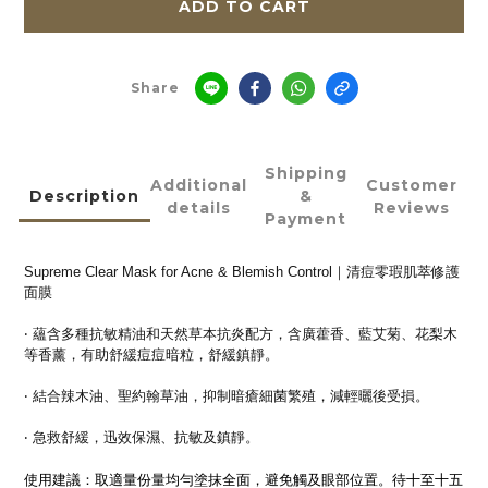
ADD TO CART
Share
Shipping
Additional
Customer
Description
&
details
Reviews
Payment
Supreme Clear Mask for Acne & Blemish Control｜清痘零瑕肌萃修護
面膜
‧ 蘊含多種抗敏精油和天然草本抗炎配方，含廣藿香、藍艾菊、花梨木
等香薰，有助舒緩痘痘暗粒，舒緩鎮靜。
‧ 結合辣木油、聖約翰草油，抑制暗瘡細菌繁殖，減輕曬後受損。
‧ 急救舒緩，迅效保濕、抗敏及鎮靜。
使用建議：取適量份量均勻塗抹全面，避免觸及眼部位置。待十至十五