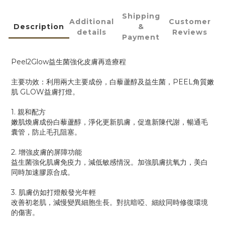
Shipping
Additional
Customer
Description
&
details
Reviews
Payment
Peel2Glow益生菌強化皮膚再造療程
主要功效：利用兩大主要成份，白藜蘆醇及益生菌，PEEL角質嫩
肌 GLOW益膚打燈。
1. 親和配方
嫩肌煥膚成份白藜蘆醇，淨化更新肌膚，促進新陳代謝，暢通毛
囊管，防止毛孔阻塞。
2. 增強皮膚的屏障功能
益生菌強化肌膚免疫力，減低敏感情況。加強肌膚抗氧力，美白
同時加速膠原合成。
3. 肌膚仿如打燈般發光年輕
改善初老肌，減慢變異細胞生長。對抗暗啞、細紋同時修復環境
的傷害。