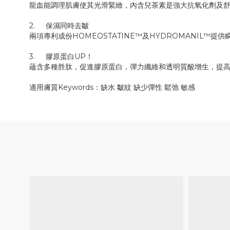
龍血能調理肌膚使其光滑緊緻，內含兒茶素是強大抗氧化劑及
2.
保濕同時去皺
兩項專利成份HOMEOSTATINE™及HYDROMANIL
3.
膠原蛋白UP！
蘊含多種胜肽，促進膠原蛋白，彈力纖維和透明質酸增生，提
適用膚質Keywords：缺水 皺紋 缺少彈性 鬆弛 敏感