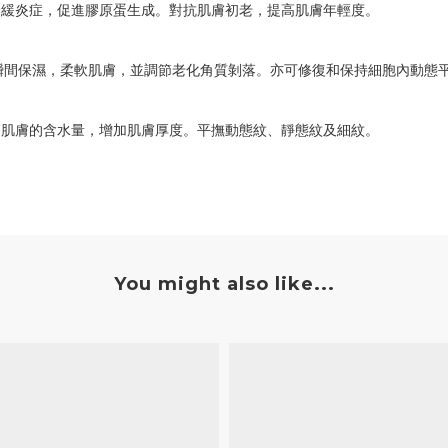
舒緩炎症，促進膠原蛋生成。對抗肌膚初老，提高肌膚年輕度。
™提供瞬間保濕，柔軟肌膚，並調節老化角質剝落。亦可修復和保持細胞內動
高肌膚的含水量，增加肌膚厚度。平撫動態紋、靜態紋及細紋。
You might also like...