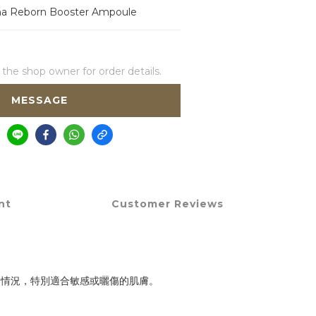
ma Reborn Booster Ampoule
he shop owner for order details.
MESSAGE
nt
Customer Reviews
的情況，特別適合敏感或曬傷的肌膚。