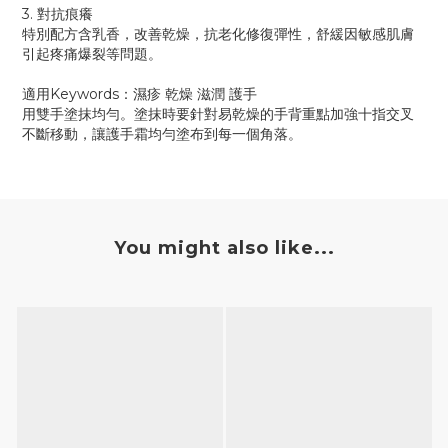
3. 對抗痕癢
特別配方含乳香，改善乾燥，抗老化修復彈性，舒緩因敏感肌膚
引起疼痛爆裂等問題。
適用Keywords：濕疹 乾燥 滋潤 護手
用雙手塗抹均勻。塗抹時要針對易乾燥的手背重點加強十指交叉
不斷移動，讓護手霜均勻塗布到每一個角落。
You might also like...