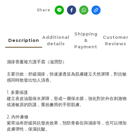
Share
Shipping
Additional
Customer
Description
&
details
Reviews
Payment
濕疹香薰複方護手霜（滋潤型）
主要功效：舒緩濕疹，快速滲透並為肌膚建立天然屏障，對抗敏
感同時散發出怡人清香。
1. 多重保護
建立表皮油脂保水屏障，形成一層保水膜，強化對於外在刺激物
或過敏原的防護，重拾嫩滑的手部肌膚。
2. 內外兼修
紫草油有舒緩與抗發炎效果，預防青春痘與濕疹等，也可以增加
皮膚彈性，保濕抗皺。